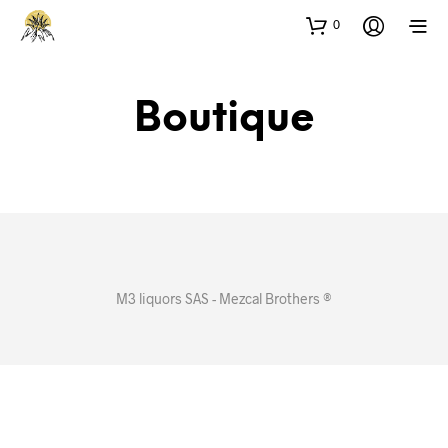
0
Boutique
M3 liquors SAS - Mezcal Brothers ®