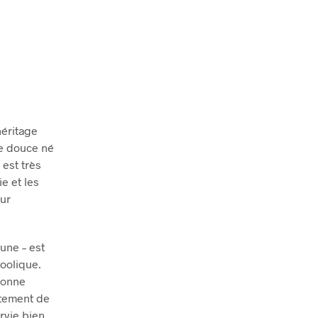
héritage
te douce né
 est très
ie et les
our
une – est
oolique.
olonne
stement de
rvie bien