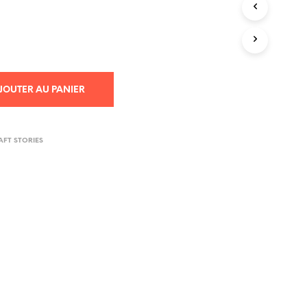
I
E
R
E
S
T
V
JOUTER AU PANIER
I
D
E
.
FT STORIES