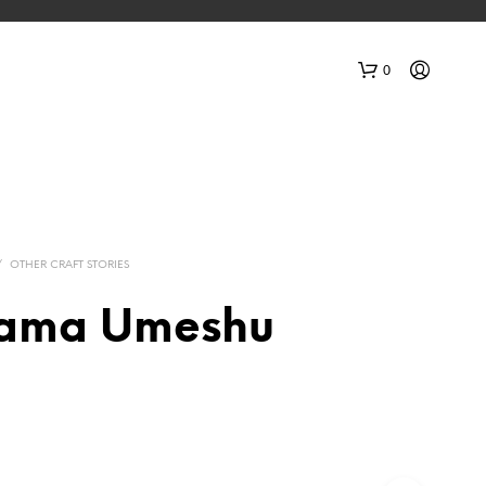
0
/
OTHER CRAFT STORIES
ama Umeshu
V
O
T
R
E
P
A
N