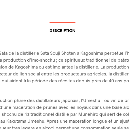
DESCRIPTION
ata de la distillerie Sata Souji Shoten à Kagoshima perpétue l’
 la production d’imo-shochu ; ce spiritueux traditionnel de pata
gion de Kagoshima où est implantée la distillerie. La production
ecteur de lien social entre les producteurs agricoles, la distiller
rs qui aident à la période des récoltes depuis près de 40 ans p
uction phare des distillateurs japonais, l’Umeshu – ou vin de pr
t d’une macération de prunes avec les noyaux dans une base alc
un shochu de riz traditionnel distillé par Munehiro qui sert de c
 au Kakutama Umeshu. Après une macération longue et un aju
liqueur très légère en alcool permet une consommation seule se