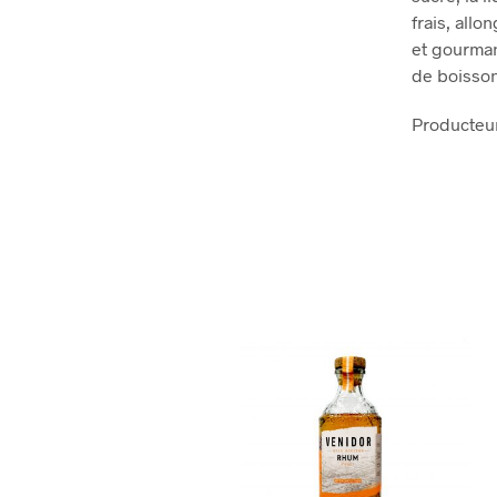
frais, all
et gourman
de boisson
Producteur