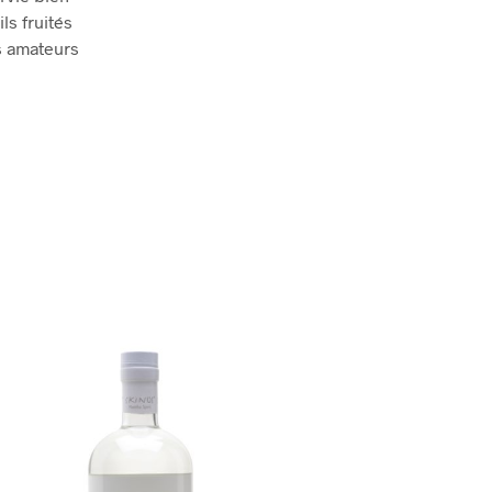
ls fruités
es amateurs