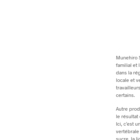
Munehiro S
familial et
dans la ré
locale et v
travailleu
certains.
Autre prod
le résulta
Ici, c’est 
vertébrale
sucre, la 