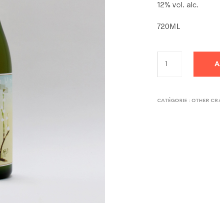
12% vol. alc.
720ML
A
CATÉGORIE :
OTHER CRA