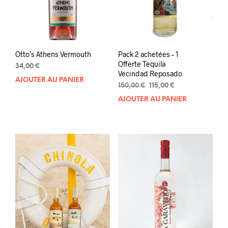
Otto’s Athens Vermouth
Pack 2 achetées – 1
Offerte Tequila
34,00
€
Vecindad Reposado
AJOUTER AU PANIER
Le
Le
150,00
€
115,00
€
prix
prix
AJOUTER AU PANIER
initial
actuel
était :
est :
150,00 €.
115,00 €.